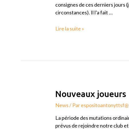
ans
consignes de ces derniers jours (
(benjamins)
circonstances). Il l’a fait …
Lire la suite »
Nouveaux
Nouveaux joueurs
joueurs
News
/ Par
espositoantonyttsf
La période des mutations ordinai
prévus de rejoindre notre club et 