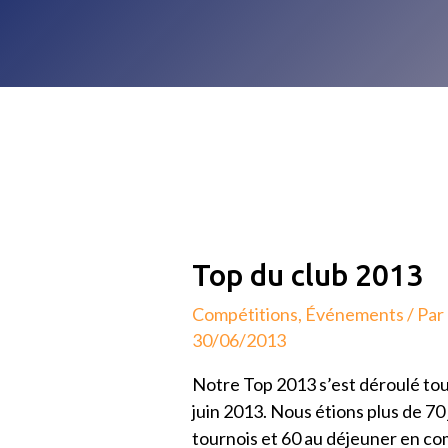
Top
Top du club 2013
du
Compétitions
,
Événements
/ Par
club
30/06/2013
2013
Notre Top 2013 s’est déroulé tou
juin 2013. Nous étions plus de 70 
tournois et 60 au déjeuner en co