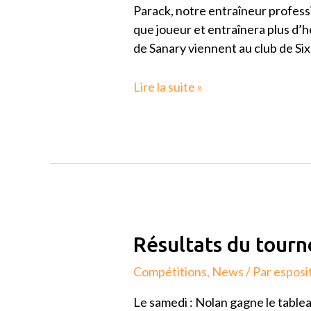
Parack, notre entraîneur professi
que joueur et entraînera plus d’h
de Sanary viennent au club de Six-
Lire la suite »
Résultats
Résultats du tourn
du
Compétitions
,
News
/ Par
esposi
tournoi
de
Le samedi : Nolan gagne le tablea