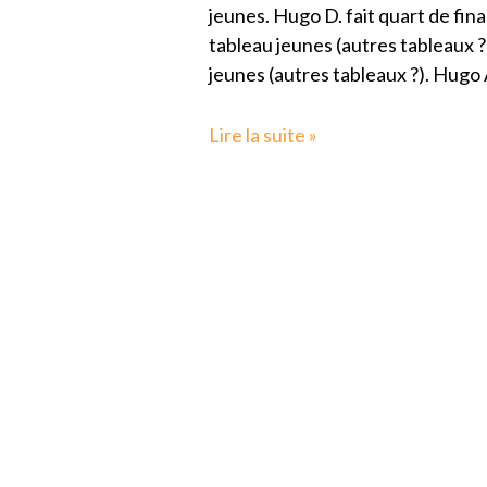
La
jeunes. Hugo D. fait quart de fina
Garde
tableau jeunes (autres tableaux ?)
jeunes (autres tableaux ?). Hugo A
Lire la suite »