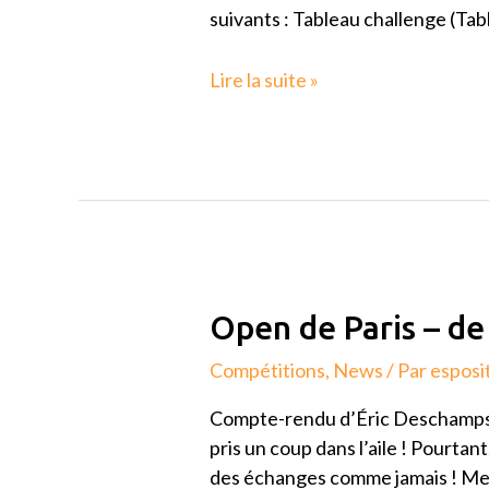
suivants : Tableau challenge (Tab
Lire la suite »
Open
Open de Paris – de
de
Compétitions
,
News
/ Par
esposi
Paris
–
Compte-rendu d’Éric Deschamps :
de
pris un coup dans l’aile ! Pourtan
11
des échanges comme jamais ! Ment