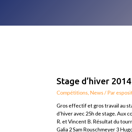
Stage
Stage d’hiver 2014
d’hiver
Compétitions
,
News
/ Par
esposi
2014
Gros effectif et gros travail au 
d’hiver avec 25h de stage. Aux c
R. et Vincent B. Résultat du tour
Galia 2 Sam Rouschmeyer 3 Hugo 