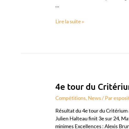
…
Lire la suite »
4e
4e tour du Critér
tour
Compétitions
,
News
/ Par
esposi
du
Critérium
Résultat du 4e tour du Critérium
à
Julien Halteau finit 3e sur 24, 
Montauroux
minimes Excellences : Alexis Bru