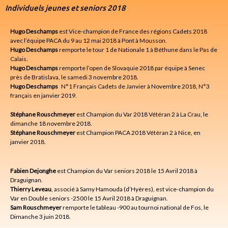
Individuels jeunes et seniors 2018
Hugo Deschamps
est Vice-champion de France des régions Cadets 2018
avec l’équipe PACA du 9 au 12 mai 2018 à Pont à Mousson.
Hugo Deschamps
remporte le tour 1 de Nationale 1 à Béthune dans le Pas de
Calais.
Hugo Deschamps
remporte l’open de Slovaquie 2018 par équipe à Senec
près de Bratislava, le samedi 3 novembre 2018.
Hugo Deschamps
N°1 Français Cadets de Janvier à Novembre 2018, N°3
français en janvier 2019.
Stéphane Rouschmeyer
est Champion du Var 2018 Vétéran 2 à La Crau, le
dimanche 18 novembre 2018.
Stéphane Rouschmeyer
est Champion PACA 2018 Vétéran 2 à Nice, en
janvier 2018.
Fabien Dejonghe
est Champion du Var seniors 2018 le 15 Avril 2018 à
Draguignan.
Thierry Leveau
, associé à Samy Hamouda (d’Hyères), est vice-champion du
Var en Double seniors -2500 le 15 Avril 2018 à Draguignan.
Sam Rouschmeyer
remporte le tableau -900 au tournoi national de Fos, le
Dimanche 3 juin 2018.