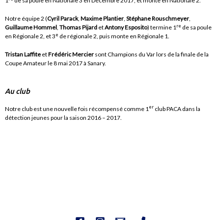
1
de sa poule en Nationale 3 en Décembre 2017, et monte en Nationale 2.
Notre équipe 2 (
Cyril Parack
,
Maxime Plantier
,
Stéphane Rouschmeyer
,
re
Guillaume Hommel
,
Thomas Pijard
et
Antony Esposito
) termine 1
de sa poule
e
en Régionale 2, et 3
de régionale 2, puis monte en Régionale 1.
Tristan Laffite
et
Frédéric Mercier
sont Champions du Var lors de la finale de la
Coupe Amateur le 8 mai 2017 à Sanary.
Au club
er
Notre club est une nouvelle fois récompensé comme 1
club PACA dans la
détection jeunes pour la saison 2016 – 2017.