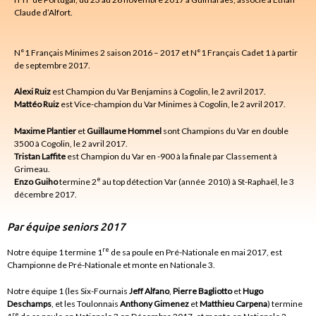
Claude d’Alfort.
N°1 Français Minimes 2 saison 2016 – 2017 et N°1 Français Cadet 1 à partir
de septembre 2017.
Alexi Ruiz
est Champion du Var Benjamins à Cogolin, le 2 avril 2017.
Mattéo Ruiz
est Vice-champion du Var Minimes à Cogolin, le 2 avril 2017.
Maxime Plantier
et
Guillaume Hommel
sont Champions du Var en double
3500 à Cogolin, le 2 avril 2017.
Tristan Laffite
est Champion du Var en -900 à la finale par Classement à
Grimeau.
e
Enzo Guiho
termine 2
au top détection Var (année 2010) à St-Raphaël, le 3
décembre 2017.
Par équipe seniors 2017
re
Notre équipe 1 termine 1
de sa poule en Pré-Nationale en mai 2017, est
Championne de Pré-Nationale et monte en Nationale 3.
Notre équipe 1 (les Six-Fournais
Jeff Alfano
,
Pierre Bagliotto
et
Hugo
Deschamps
, et les Toulonnais
Anthony Gimenez
et
Matthieu Carpena
) termine
re