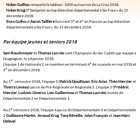
Nolan Guillou
remporte le tableau -1000 au tournoi de La Crau 2018.
e
Nolan Krug
3
benjamin au top détection départemental à Six-Fours du 15
décembre 2018.
e
e
Enzo Guiho
et
Aaron Taillière
finissent 5
et 6
en Poussin au top détection
départementale à Six-Fours, du 15 décembre 2018.
Par équipe jeunes et seniors 2018
Sam Roushmeyer
et
Thomas Lacroix
sont Champions du Var Cadets par équipe à
Draguignan, le 14 janvier 2018.
e
L’équipe 1 de Nationale 2 se maintien en terminant 6
de sa poule en mai 2018 et
e
3
en décembre 2018.
er
Au 1
semestre 2018, l’équipe 3 (
Patrick Djoulfayan
,
Eric Arias
,
Théo Mercier
et
Thierry Leveau
) passe de Pré-Régionale en Régionale 3. L’équipe 5 (
Frédéric
Mercier
,
Ludovic Giverso
,
Loic Guillermou
et
Thomas Lacroix
) monte de
Départementale 2 en Départementale 1.
e
Au 2
semestre 2018, l’équipe 6 passe de Départementale 3 en Départementale
2
Guillaume Martin
,
Arnaud Krug
,
Tony Réveille
,
Jules François
et
Jean Marc
Delaval
.