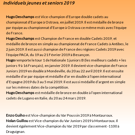
Individuels jeunes et seniors 2019
Hugo Deschamps
est Vice-champion d’Europe double cadets au
championnat d’Europe à Ostrava, en juillet 2019. Il est médaille de bronze
par équipe au championnat d’Europe à Ostrava ce même mois avec l’équipe
de France.
Hugo Deschamps
est Champion de France en double Cadets 2019, et
médaille de bronze en simple au championnat de France Cadets à Antibes, le
2 juin 2019. Il est aussi champion de France des régions Cadets 2019 avec
l’équipe PACA, du 19 au 21 Février 2019 à Besançon.
Hugo
remporte le tour 1 de Nationale 1 juniors B (les meilleurs cadets + les
juniors 9 à 16 Français), en janvier 2019. Il devient vice-champion de France
Juniors 2019 en double à Mondeville, du 20 au 22 avril 2019. Il est ensuite
médaille d’or par équipe et médaille d’or en double à l’open international
d’Espagne 2019 du 3 au 5 mai 2019. Il est aussi médaille d’argent en simple
sur les mêmes dates de la compétition.
Hugo Deschamps
est médaille de bronze en double à l’open international
cadets de Lugano en Italie, du 20 au 24 mars 2019.
Enzo Guiho
est Vice-champion du Var Poussin 2019 à Montauroux.
Nolan Guillou
est Vice-champion du Var Juniors 2019 à Montauroux. Il
devient également Vice-champion du Var 2019 par classement -1100 à
Draguignan.