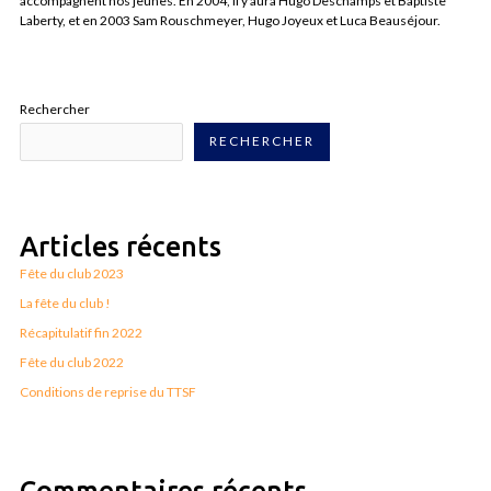
accompagnent nos jeunes. En 2004, il y aura Hugo Deschamps et Baptiste
Laberty, et en 2003 Sam Rouschmeyer, Hugo Joyeux et Luca Beauséjour.
Rechercher
RECHERCHER
Articles récents
Fête du club 2023
La fête du club !
Récapitulatif fin 2022
Fête du club 2022
Conditions de reprise du TTSF
Commentaires récents