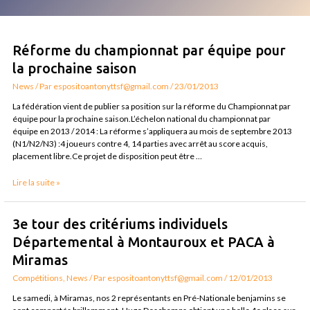
Réforme
Réforme du championnat par équipe pour
du
la prochaine saison
championnat
par
News
/ Par
espositoantonyttsf@gmail.com
/
23/01/2013
équipe
La fédération vient de publier sa position sur la réforme du Championnat par
pour
équipe pour la prochaine saison.L’échelon national du championnat par
la
équipe en 2013 / 2014 : La réforme s’appliquera au mois de septembre 2013
prochaine
(N1/N2/N3) :4 joueurs contre 4, 14 parties avec arrêt au score acquis,
saison
placement libre.Ce projet de disposition peut être …
Lire la suite »
3e
3e tour des critériums individuels
tour
Départemental à Montauroux et PACA à
des
critériums
Miramas
individuels
Compétitions
,
News
/ Par
espositoantonyttsf@gmail.com
/
12/01/2013
Départemental
à
Le samedi, à Miramas, nos 2 représentants en Pré-Nationale benjamins se
Montauroux