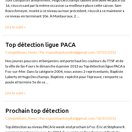
sont comportés brillamment. Hugo Deschamps obtient une belle 4e place sur
et
16, réussissant par la même occasion sa meilleure place cette saison. Sam
PACA à
Rouschmeyer, monté à ce niveau au tour précédent, réussit à se maintenir à
Miramas
ce niveau en terminant 10e. À Montauroux, 2 …
Lire la suite »
Top
Top détection ligue PACA
détection
Compétitions
,
News
/ Par
espositoantonyttsf@gmail.com
/
07/01/2013
ligue
PACA
Nos jeunes poussins et benjamins ont porté haut les couleurs du TTSF et de
la ville de Six-Fours le dimanche 6 janvier 2013 au Top détection ligue PACA à
Fos-sur-Mer. Dans la catégorie 2004, nous avions 2 représentants, Baptiste
Laberty et Hugo Deschamps. Baptiste, repêché pour l’épreuve, remporte sa
poule et termine 5e de sa …
Lire la suite »
Prochain top détection
Compétitions
,
News
/ Par
espositoantonyttsf@gmail.com
/
02/01/2013
Top détection au niveau PACA le week-end prochain à Fos. Éric et Stéphane R.