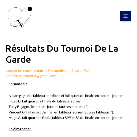
Aller
MAI
au
contenu
MEN
Navigation
de
l’article
Résultats Du Tournoi De La
Garde
Laisser un commentaire
/
Compétitions
,
News
/ Par
espositoantonyttsf@gmail.com
Le samedi :
Nolan gagne le tableau handicap et fait quart de finale en tableau jeunes.
Hugo D. fait quart de finale du tableau jeunes.
Tony F. gagne le tableau jeunes (autres tableaux ?).
Vincent G. fait quart de final en tableau jeunes (autres tableaux ?).
e
Hugo A. fait quart de finale tableau 899 et 8
de finale en tableau jeunes.
Le dimanche :