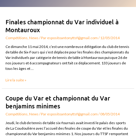
Finales
Finales championnat du Var individuel à
championnat
Montauroux
du
Var
Compétitions
,
News
/ Par
espositoantonyttsf@gmail.com
/
12/05/2014
individuel
Ce dimanche 11 mai 2014, c’est une nombreuse délégation du club de tennis
à
de table de Six-Fours qui s’est déplacée pour les finales des championnats du
Montauroux
Var individuels par catégorie de tennis de table à Montauroux puisque 26 de
nos joueurs et 6 accompagnateurs ont fait ce déplacement. 133 joueurs de
tous les âges et …
Lire la suite »
Coupe
Coupe du Var et championnat du Var
du
benjamins minimes
Var
et
Compétitions
,
News
/ Par
espositoantonyttsf@gmail.com
/
08/05/2014
championnat
Jeudi, le club de tennis de table six-fournais avait investi le palais des sports
du
de La Coudoulière avec l’accueil des finales de coupe du Var et les finales du
Var
championnat du Var benjamins minimes 1. Nos joueurs du TTSF remportent
benjamins