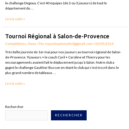
le challenge Degouy. C’est 40 équipes (de 2 ou 3 joueurs) de tout le
minimes
département du …
Lire la suite »
Tournoi
Tournoi Régional à Salon-de-Provence
Régional
Compétitions
,
News
/ Par
espositoantonyttsf@gmail.com
/
02/05/2014
à
Salon-
Très belle journée de 1er mai pour nos joueurs au tournoi régional de Salon-
de-
de-Provence. 9 joueurs + le coach Cyril + Caroline et Thierry pour les
Provence
encouragements avaient fait le déplacement jusqu’à Salon. Notre club a
gagné le challenge Gauthier Busson en étant le club qui s’est inscrit dans le
plus grand nombre de tableaux. …
Lire la suite »
Rechercher
RECHERCHER