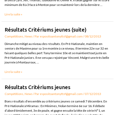
Bravo à Cyril, Jeff, Thomas, Guillaume et Olivier R. Il fallait gagner sur le score
minimum de 8 à 3 face à Menton pour se maintenir lors de la dernière …
Lire la suite »
Résultats
Résultats Critériums jeunes (suite)
Critériums
Compétitions
,
News
/ Par
espositoantonyttsf@gmail.com
/
08/12/2013
jeunes
(suite)
Dimanche mitigé au niveau des résultats. En Pré-Nationale, maintien en
seniors de Maxime pour sa 1re montée à ce niveau. Il termine 22e sur 32 en
faisant quelques belles perf. Tony termine 10e et se maintient tout juste en
Pré-Nationale juniors. Il ne sera pas rejoint par Vincent. Malgré une très belle
journée à Montauroux, …
Lire la suite »
Résultats
Résultats Critériums jeunes
Critériums
Compétitions
,
News
/ Par
espositoantonyttsf@gmail.com
/
07/12/2013
jeunes
Bons résultats d’ensemble au critériums jeunes ce samedi 7 décembre. En
Pré-Nationale à Miramas : En Minimes, Nolan termine 6e sur 16. Il débute
d’abord timidement, 3e de poule, et gagne ensuite la tête de série N°1, un