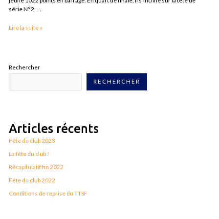
jeune 1022 points en barrage. En quart de finale, il s’incline sur la tête de
série N°2, …
Lire la suite »
Rechercher
RECHERCHER
Articles récents
Fête du club 2023
La fête du club !
Récapitulatif fin 2022
Fête du club 2022
Conditions de reprise du TTSF