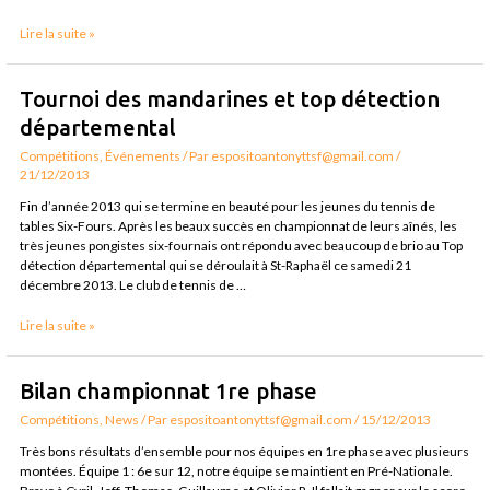
Lire la suite »
Tournoi
Tournoi des mandarines et top détection
des
départemental
mandarines
et
Compétitions
,
Événements
/ Par
espositoantonyttsf@gmail.com
/
top
21/12/2013
détection
Fin d’année 2013 qui se termine en beauté pour les jeunes du tennis de
départemental
tables Six-Fours. Après les beaux succès en championnat de leurs aînés, les
très jeunes pongistes six-fournais ont répondu avec beaucoup de brio au Top
détection départemental qui se déroulait à St-Raphaël ce samedi 21
décembre 2013. Le club de tennis de …
Lire la suite »
Bilan
Bilan championnat 1re phase
championnat
Compétitions
,
News
/ Par
espositoantonyttsf@gmail.com
/
15/12/2013
1re
phase
Très bons résultats d’ensemble pour nos équipes en 1re phase avec plusieurs
montées. Équipe 1 : 6e sur 12, notre équipe se maintient en Pré-Nationale.