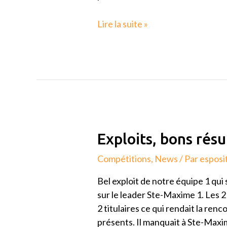
de
Zone
Lire la suite »
Exploits,
Exploits, bons rés
bons
Compétitions
,
News
/ Par
esposi
résultats…
Bel exploit de notre équipe 1 qui 
sur le leader Ste-Maxime 1. Les 
2 titulaires ce qui rendait la renc
présents. Il manquait à Ste-Maxim