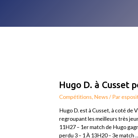
Hugo
Hugo D. à Cusset p
D.
Compétitions
,
News
/ Par
esposi
à
Cusset
Hugo D. est à Cusset, à coté de 
pour
regroupant les meilleurs très jeu
le
11H27 – 1er match de Hugo gagné 
Top
perdu 3 – 1 À 13H20 – 3e match 