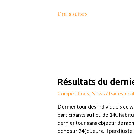
Lire la suite »
Résultats
Résultats du dernie
du
Compétitions
,
News
/ Par
esposi
dernier
tour
Dernier tour des individuels ce
des
participants au lieu de 140 habit
individuels
dernier tour sans objectif de mon
donc sur 24 joueurs. Il perd juste