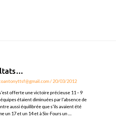
ultats…
toantonyttsf@gmail.com
/
20/03/2012
s’est offerte une victoire précieuse 11 – 9
2 équipes étaient diminuées par l’absence de
ontre aussi équilibrée que s’ils avaient été
e un 17 et un 14 et à Six-Fours un …