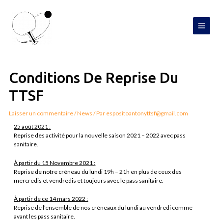
Aller
MAI
au
contenu
MEN
Navigation
de
l’article
Conditions De Reprise Du
TTSF
Laisser un commentaire
/
News
/ Par
espositoantonyttsf@gmail.com
25 août 2021 :
Reprise des activité pour la nouvelle saison 2021 – 2022 avec pass
sanitaire.
À partir du 15 Novembre 2021 :
Reprise de notre créneau du lundi 19h – 21h en plus de ceux des
mercredis et vendredis et toujours avec le pass sanitaire.
À partir de ce 14 mars 2022 :
Reprise de l’ensemble de nos créneaux du lundi au vendredi comme
avant les pass sanitaire.