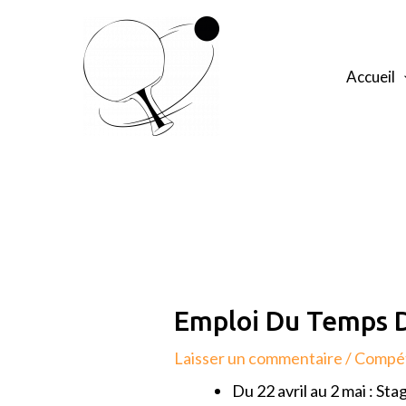
Aller
au
contenu
Accueil
Navigation
de
l’article
Emploi Du Temps 
Laisser un commentaire
/
Compét
Du 22 avril au 2 mai : St