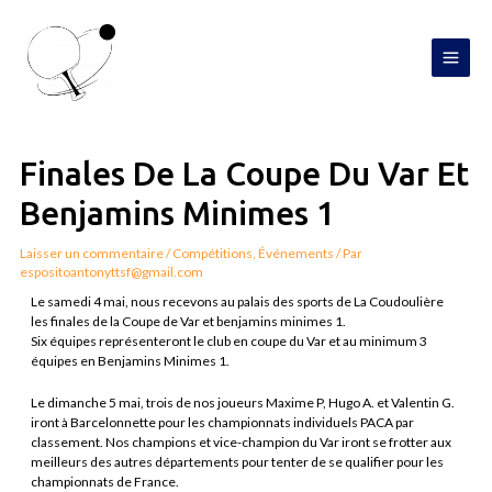
Aller
MAI
au
contenu
MEN
Navigation
de
l’article
Finales De La Coupe Du Var Et
Benjamins Minimes 1
Laisser un commentaire
/
Compétitions
,
Événements
/ Par
espositoantonyttsf@gmail.com
Le samedi 4 mai, nous recevons au palais des sports de La Coudoulière
les finales de la Coupe de Var et benjamins minimes 1.
Six équipes représenteront le club en coupe du Var et au minimum 3
équipes en Benjamins Minimes 1.
Le dimanche 5 mai, trois de nos joueurs Maxime P, Hugo A. et Valentin G.
iront à Barcelonnette pour les championnats individuels PACA par
classement. Nos champions et vice-champion du Var iront se frotter aux
meilleurs des autres départements pour tenter de se qualifier pour les
championnats de France.