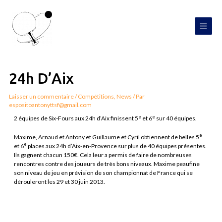
Aller
MAI
au
contenu
MEN
Navigation
de
l’article
24h D’Aix
Laisser un commentaire
/
Compétitions
,
News
/ Par
espositoantonyttsf@gmail.com
e
e
2 équipes de Six-Fours aux 24h d’Aix finissent 5
et 6
sur 40 équipes.
e
Maxime, Arnaud et Antony et Guillaume et Cyril obtiennent de belles 5
e
et 6
places aux 24h d’Aix-en-Provence sur plus de 40 équipes présentes.
Ils gagnent chacun 150€. Cela leur a permis de faire de nombreuses
rencontres contre des joueurs de très bons niveaux. Maxime peaufine
son niveau de jeu en prévision de son championnat de France qui se
dérouleront les 29 et 30 juin 2013.