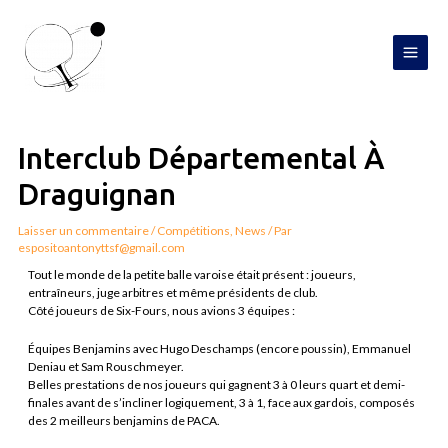
Aller
MAI
au
contenu
MEN
Navigation
de
l’article
Interclub Départemental À
Draguignan
Laisser un commentaire
/
Compétitions
,
News
/ Par
espositoantonyttsf@gmail.com
Tout le monde de la petite balle varoise était présent : joueurs,
entraîneurs, juge arbitres et même présidents de club.
Côté joueurs de Six-Fours, nous avions 3 équipes :
Équipes Benjamins avec Hugo Deschamps (encore poussin), Emmanuel
Deniau et Sam Rouschmeyer.
Belles prestations de nos joueurs qui gagnent 3 à 0 leurs quart et demi-
finales avant de s’incliner logiquement, 3 à 1, face aux gardois, composés
des 2 meilleurs benjamins de PACA.