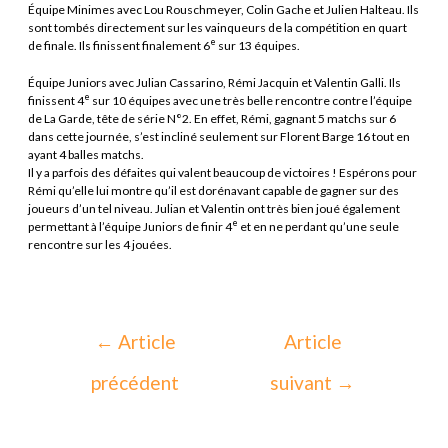
Équipe Minimes avec Lou Rouschmeyer, Colin Gache et Julien Halteau. Ils
sont tombés directement sur les vainqueurs de la compétition en quart
e
de finale. Ils finissent finalement 6
sur 13 équipes.
Équipe Juniors avec Julian Cassarino, Rémi Jacquin et Valentin Galli. Ils
e
finissent 4
sur 10 équipes avec une très belle rencontre contre l’équipe
de La Garde, tête de série N°2. En effet, Rémi, gagnant 5 matchs sur 6
dans cette journée, s’est incliné seulement sur Florent Barge 16 tout en
ayant 4 balles matchs.
Il y a parfois des défaites qui valent beaucoup de victoires ! Espérons pour
Rémi qu’elle lui montre qu’il est dorénavant capable de gagner sur des
joueurs d’un tel niveau. Julian et Valentin ont très bien joué également
e
permettant à l’équipe Juniors de finir 4
et en ne perdant qu’une seule
rencontre sur les 4 jouées.
←
Article
Article
précédent
suivant
→