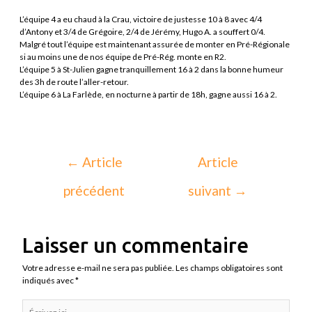
L’équipe 4 a eu chaud à la Crau, victoire de justesse 10 à 8 avec 4/4
d’Antony et 3/4 de Grégoire, 2/4 de Jérémy, Hugo A. a souffert 0/4.
Malgré tout l’équipe est maintenant assurée de monter en Pré-Régionale
si au moins une de nos équipe de Pré-Rég. monte en R2.
L’équipe 5 à St-Julien gagne tranquillement 16 à 2 dans la bonne humeur
des 3h de route l’aller-retour.
L’équipe 6 à La Farlède, en nocturne à partir de 18h, gagne aussi 16 à 2.
←
Article
Article
précédent
suivant
→
Laisser un commentaire
Votre adresse e-mail ne sera pas publiée.
Les champs obligatoires sont
indiqués avec
*
Écrivez