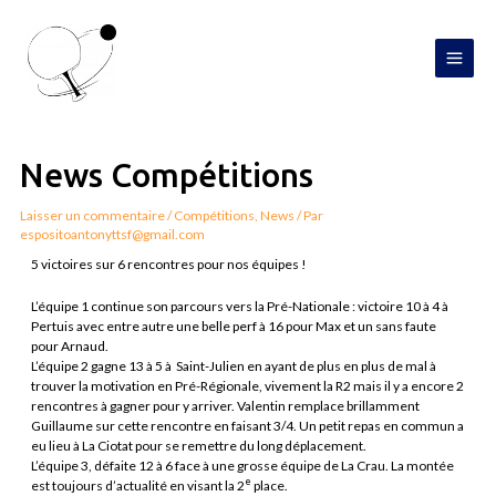
Aller
MAI
au
contenu
MEN
Navigation
de
l’article
News Compétitions
Laisser un commentaire
/
Compétitions
,
News
/ Par
espositoantonyttsf@gmail.com
5 victoires sur 6 rencontres pour nos équipes !
L’équipe 1 continue son parcours vers la Pré-Nationale : victoire 10 à 4 à
Pertuis avec entre autre une belle perf à 16 pour Max et un sans faute
pour Arnaud.
L’équipe 2 gagne 13 à 5 à Saint-Julien en ayant de plus en plus de mal à
trouver la motivation en Pré-Régionale, vivement la R2 mais il y a encore 2
rencontres à gagner pour y arriver. Valentin remplace brillamment
Guillaume sur cette rencontre en faisant 3/4. Un petit repas en commun a
eu lieu à La Ciotat pour se remettre du long déplacement.
L’équipe 3, défaite 12 à 6 face à une grosse équipe de La Crau. La montée
e
est toujours d’actualité en visant la 2
place.