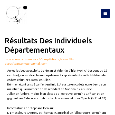
Aller
MAI
au
contenu
MEN
Navigation
de
l’article
Résultats Des Individuels
Départementaux
Laisser un commentaire
/
Compétitions
,
News
/ Par
espositoantonyttsf@gmail.com
Après les beaux exploits de Nolan et Valentin d’hier (voir ci-dessous au 15
octobre), on espérait beaucoup de nos 2 représentants en Pré-Nationale,
cadets et juniors, Rémi et Julian.
e
Rémi en étant crispé par l’enjeu finit 11
sur 16 en cadets et ne devra son
maintien qu’au nombre de descendant de Nationale 2 à suivre.
e
Julian en juniors, moins bien classé de l’épreuve, termine 17
sur 19 en
gagnant ses 2 derniers matchs de classement et donc 2 perfs (à 11 et 13).
Informations de Stéphane Deniau :
D1 messieurs : Antony et Thomas P., au prix d’un joli parcours, terminent