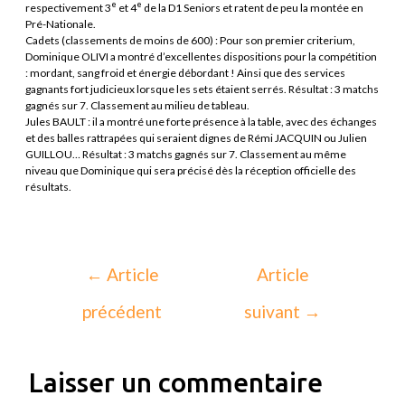
e
e
respectivement 3
et 4
de la D1 Seniors et ratent de peu la montée en
Pré-Nationale.
Cadets (classements de moins de 600) : Pour son premier criterium,
Dominique OLIVI a montré d’excellentes dispositions pour la compétition
: mordant, sang froid et énergie débordant ! Ainsi que des services
gagnants fort judicieux lorsque les sets étaient serrés. Résultat : 3 matchs
gagnés sur 7. Classement au milieu de tableau.
Jules BAULT : il a montré une forte présence à la table, avec des échanges
et des balles rattrapées qui seraient dignes de Rémi JACQUIN ou Julien
GUILLOU… Résultat : 3 matchs gagnés sur 7. Classement au même
niveau que Dominique qui sera précisé dès la réception officielle des
résultats.
←
Article
Article
précédent
suivant
→
Laisser un commentaire