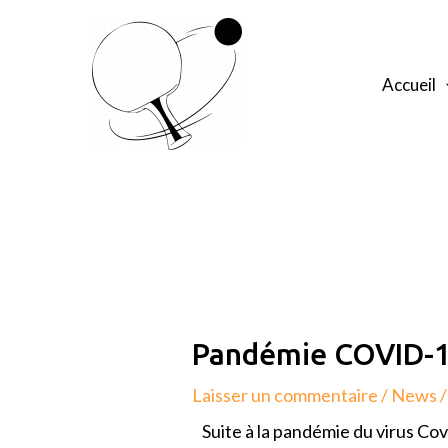
Aller
au
contenu
Accueil
Navigation
de
l’article
Pandémie COVID-
Laisser un commentaire
/
News
/
Suite à la pandémie du virus Cov