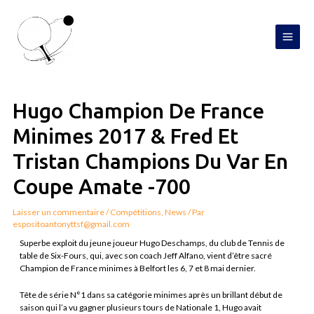
Aller
MAI
au
contenu
MEN
Navigation
de
l’article
Hugo Champion De France
Minimes 2017 & Fred Et
Tristan Champions Du Var En
Coupe Amate -700
Laisser un commentaire
/
Compétitions
,
News
/ Par
espositoantonyttsf@gmail.com
Superbe exploit du jeune joueur Hugo Deschamps, du club de Tennis de
table de Six-Fours, qui, avec son coach Jeff Alfano, vient d’être sacré
Champion de France minimes à Belfort les 6, 7 et 8 mai dernier.
Tête de série N°1 dans sa catégorie minimes après un brillant début de
saison qui l’a vu gagner plusieurs tours de Nationale 1, Hugo avait