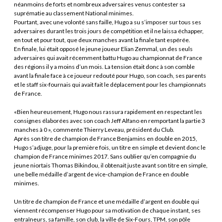
néanmoins de forts et nombreux adversaires venus contester sa
suprématie au classement National minimes.
Pourtant, avec une volonté sans faille, Hugo a su s’imposer sur tous ses
adversaires durant les trois jours de compétition et il ne laissa échapper,
en tout et pour tout, que deux manches avant la finale tant espérée.
En finale, lui était opposé le jeune joueur Elian Zemmal, un des seuls
adversaires qui avait récemment battu Hugo au championnat de France
des régions il y a moins d’un mois. La tension était donc à son comble
avant la finale face à ce joueur redouté pour Hugo, son coach, ses parents
et le staff six-fournais qui avait fait le déplacement pour les championnats
de France.
«Bien heureusement, Hugo nous rassura rapidement en respectant les
consignes élaborées avec son coach Jeff Alfano en remportant la partie 3
manches à 0 », commente Thierry Leveau, président du Club.
Après son titre de champion de France Benjamins en double en 2015,
Hugo s’adjuge, pour la première fois, un titre en simple et devient donc le
champion de France minimes 2017. Sans oublier qu’en compagnie du
jeune niortais Thomas Bikindou, il obtenait juste avant son titre en simple,
une belle médaille d’argent de vice-champion de France en double
minimes.
Un titre de champion de France et une médaille d’argent en double qui
viennent récompenser Hugo pour sa motivation de chaque instant, ses
entraîneurs, sa famille, son club, la ville de Six-Fours, TPM, son pôle