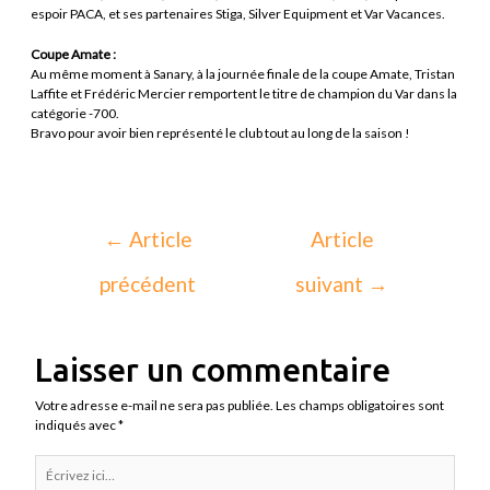
espoir PACA, et ses partenaires Stiga, Silver Equipment et Var Vacances.
Coupe Amate :
Au même moment à Sanary, à la journée finale de la coupe Amate, Tristan
Laffite et Frédéric Mercier remportent le titre de champion du Var dans la
catégorie -700.
Bravo pour avoir bien représenté le club tout au long de la saison !
←
Article
Article
précédent
suivant
→
Laisser un commentaire
Votre adresse e-mail ne sera pas publiée.
Les champs obligatoires sont
indiqués avec
*
Écrivez
ici…