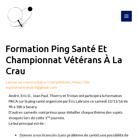
Aller
MAI
au
contenu
MEN
Navigation
de
l’article
Formation Ping Santé Et
Championnat Vétérans À La
Crau
Laisser un commentaire
/
Compétitions
,
News
/ Par
espositoantonyttsf@gmail.com
André, Eric D., Jean Paul, Thierry et Tristan ont participé à la formation
PACA sur le ping santé organisée par Éric Labrune ce samedi 12/11/16 de
9h à 18h à Sanary.
D’autres samedis sont prévus pour détailler chaque thème des sujets
re
évoqués lors de cette 1
journée.
Le but principal est de :
Donner à nos licenciés (sans problème de santé) une possibilité de