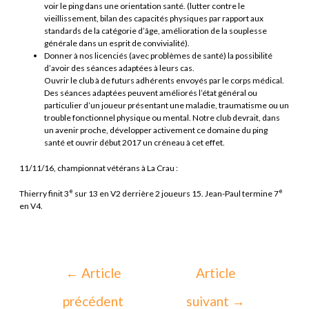
voir le ping dans une orientation santé. (lutter contre le
vieillissement, bilan des capacités physiques par rapport aux
standards de la catégorie d’âge, amélioration de la souplesse
générale dans un esprit de convivialité).
Donner à nos licenciés (avec problèmes de santé) la possibilité
d’avoir des séances adaptées à leurs cas.
Ouvrir le club à de futurs adhérents envoyés par le corps médical.
Des séances adaptées peuvent améliorés l’état général ou
particulier d’un joueur présentant une maladie, traumatisme ou un
trouble fonctionnel physique ou mental. Notre club devrait, dans
un avenir proche, développer activement ce domaine du ping
santé et ouvrir début 2017 un créneau à cet effet.
11/11/16, championnat vétérans à La Crau :
e
e
Thierry finit 3
sur 13 en V2 derrière 2 joueurs 15. Jean-Paul termine 7
en V4.
←
Article
Article
précédent
suivant
→