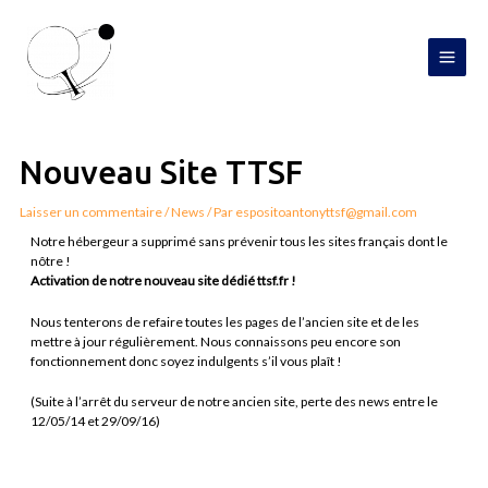
Aller
MAI
au
contenu
MEN
Navigation
de
l’article
Nouveau Site TTSF
Laisser un commentaire
/
News
/ Par
espositoantonyttsf@gmail.com
Notre hébergeur a supprimé sans prévenir tous les sites français dont le
nôtre !
Activation de notre nouveau site dédié ttsf.fr !
Nous tenterons de refaire toutes les pages de l’ancien site et de les
mettre à jour régulièrement. Nous connaissons peu encore son
fonctionnement donc soyez indulgents s’il vous plaît !
(Suite à l’arrêt du serveur de notre ancien site, perte des news entre le
12/05/14 et 29/09/16)