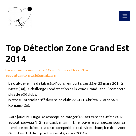
Aller
MAI
au
contenu
MEN
Navigation
de
l’article
Top Détection Zone Grand Est
2014
Laisser un commentaire
/
Compétitions
,
News
/ Par
espositoantonyttsf@gmail.com
Le club de tennis de table Six-Fours remporte, ces 22 et 23 mars 2014 à
Mèze (34), le challenge Top détection de la Zone Grand Est qui comporte
plus de 600 clubs.
er
Notre club termine 1
devant les clubs ASCL St-Christol (30) et ASPTT
Romans (26).
Côté joueurs, Hugo Deschamps en catégorie 2004, tenant du titre 2013
et tout nouveau N°2 Français benjamin 1, renouvelle son succès pour sa
dernière participation à cette compétition et devient champion de la zone
Grand Sud Est de la plus haute catégorie « 2004 ».