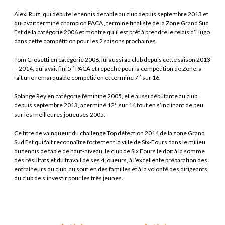
Alexi Ruiz, qui débute le tennis de table au club depuis septembre 2013 et
qui avait terminé champion PACA , termine finaliste de la Zone Grand Sud
Est de la catégorie 2006 et montre qu’il est prêt à prendre le relais d’Hugo
dans cette compétition pour les 2 saisons prochaines.
Tom Crosetti en catégorie 2006, lui aussi au club depuis cette saison 2013
e
– 2014, qui avait fini 5
PACA et repêché pour la compétition de Zone, a
e
fait une remarquable compétition et termine 7
sur 16.
Solange Rey en catégorie féminine 2005, elle aussi débutante au club
e
depuis septembre 2013, a terminé 12
sur 14 tout en s’inclinant de peu
sur les meilleures joueuses 2005.
Ce titre de vainqueur du challenge Top détection 2014 de la zone Grand
Sud Est qui fait reconnaître fortement la ville de Six-Fours dans le milieu
du tennis de table de haut-niveau, le club de Six Fours le doit à la somme
des résultats et du travail de ses 4 joueurs, à l’excellente préparation des
entraîneurs du club, au soutien des familles et à la volonté des dirigeants
du club de s’investir pour les très jeunes.