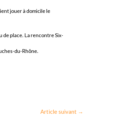
ient jouer à domicile le
u de place. La rencontre Six-
Bouches-du-Rhône.
Article suivant
→