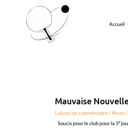
Aller
au
contenu
Accueil
Navigation
de
l’article
Mauvaise Nouvelle
Laisser un commentaire
/
News
/
e
Soucis pour le club pour la 5
jou