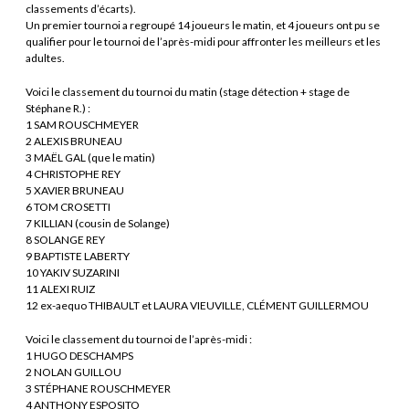
classements d’écarts).
Un premier tournoi a regroupé 14 joueurs le matin, et 4 joueurs ont pu se
qualifier pour le tournoi de l’après-midi pour affronter les meilleurs et les
adultes.
Voici le classement du tournoi du matin (stage détection + stage de
Stéphane R.) :
1 SAM ROUSCHMEYER
2 ALEXIS BRUNEAU
3 MAËL GAL (que le matin)
4 CHRISTOPHE REY
5 XAVIER BRUNEAU
6 TOM CROSETTI
7 KILLIAN (cousin de Solange)
8 SOLANGE REY
9 BAPTISTE LABERTY
10 YAKIV SUZARINI
11 ALEXI RUIZ
12 ex-aequo THIBAULT et LAURA VIEUVILLE, CLÉMENT GUILLERMOU
Voici le classement du tournoi de l’après-midi :
1 HUGO DESCHAMPS
2 NOLAN GUILLOU
3 STÉPHANE ROUSCHMEYER
4 ANTHONY ESPOSITO