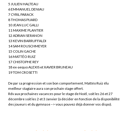
5 JULIEN HALTEAU
6 EMMANUEL DENIAU
7 CYRIL PARACK
8 THOMAS PIJARD
10 JEAN LUC GALLI
11 MAXIME PLANTIER
12 ADRIAN SERANON
13 KEVIN BARRUFFALDI
14 SAM ROUSCHMEYER
15 COLIN GACHE
16 MATTÉO RUIZ
17 CHISTOPHE REY
18 ex-aequo ALEXIS et XAVIER BRUNEAU
19 TOM CROSETTI
De par sa progression et son bon comportement, Mattéo Ruiz élu
meilleur stagiaire aura son prochain stage offert.
Rdv aux prochaines vacances pour le stage de Noël, soit les 26 et 27
décembre soit les 2 et 3 Janvier (à décider en fonction de la disponibilité
des joueurs et du gymnase –> vous pouvez déjà donner vos dispo).