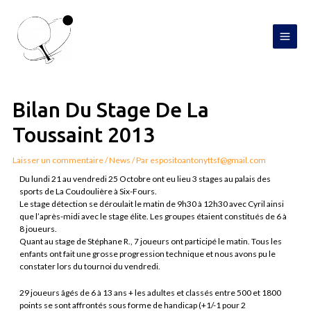
Aller
MAI
au
contenu
MEN
Navigation
de
l’article
Bilan Du Stage De La
Toussaint 2013
Laisser un commentaire
/
News
/ Par
espositoantonyttsf@gmail.com
Du lundi 21 au vendredi 25 Octobre ont eu lieu 3 stages au palais des
sports de La Coudoulière à Six-Fours.
Le stage détection se déroulait le matin de 9h30 à 12h30 avec Cyril ainsi
que l’après-midi avec le stage élite. Les groupes étaient constitués de 6 à
8 joueurs.
Quant au stage de Stéphane R., 7 joueurs ont participé le matin. Tous les
enfants ont fait une grosse progression technique et nous avons pu le
constater lors du tournoi du vendredi.
29 joueurs âgés de 6 à 13 ans + les adultes et classés entre 500 et 1800
points se sont affrontés sous forme de handicap (+1/-1 pour 2