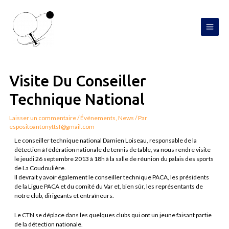
Aller
MAI
au
contenu
MEN
Navigation
de
l’article
Visite Du Conseiller
Technique National
Laisser un commentaire
/
Événements
,
News
/ Par
espositoantonyttsf@gmail.com
Le conseiller technique national Damien Loiseau, responsable de la
détection à fédération nationale de tennis de table, va nous rendre visite
le jeudi 26 septembre 2013 à 18h à la salle de réunion du palais des sports
de La Coudoulière.
Il devrait y avoir également le conseiller technique PACA, les présidents
de la Ligue PACA et du comité du Var et, bien sûr, les représentants de
notre club, dirigeants et entraîneurs.
Le CTN se déplace dans les quelques clubs qui ont un jeune faisant partie
de la détection nationale.