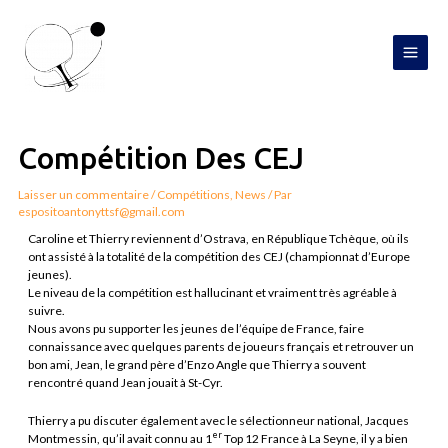
Aller
MAI
au
contenu
MEN
Navigation
de
l’article
Compétition Des CEJ
Laisser un commentaire
/
Compétitions
,
News
/ Par
espositoantonyttsf@gmail.com
Caroline et Thierry reviennent d’Ostrava, en République Tchèque, où ils
ont assisté à la totalité de la compétition des CEJ (championnat d’Europe
jeunes).
Le niveau de la compétition est hallucinant et vraiment très agréable à
suivre.
Nous avons pu supporter les jeunes de l’équipe de France, faire
connaissance avec quelques parents de joueurs français et retrouver un
bon ami, Jean, le grand père d’Enzo Angle que Thierry a souvent
rencontré quand Jean jouait à St-Cyr.
Thierry a pu discuter également avec le sélectionneur national, Jacques
er
Montmessin, qu’il avait connu au 1
Top 12 France à La Seyne, il y a bien