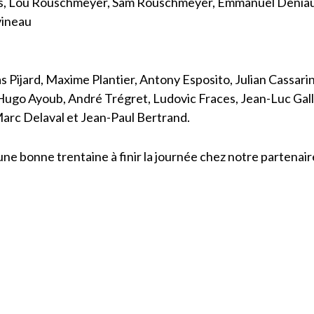
s, Lou Rouschmeyer, Sam Rouschmeyer, Emmanuel Deniau,
vineau
jard, Maxime Plantier, Antony Esposito, Julian Cassarino,
ugo Ayoub, André Trégret, Ludovic Fraces, Jean-Luc Galli
arc Delaval et Jean-Paul Bertrand.
une bonne trentaine à finir la journée chez notre partenair