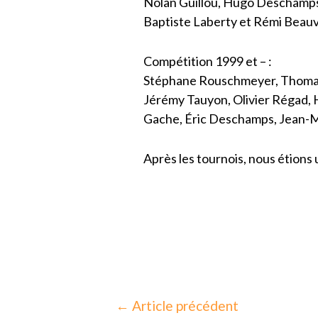
Nolan Guillou, Hugo Deschamp
Baptiste Laberty et Rémi Beau
Compétition 1999 et – :
Stéphane Rouschmeyer, Thomas Pi
Jérémy Tauyon, Olivier Régad, H
Gache, Éric Deschamps, Jean-M
Après les tournois, nous étions 
←
Article précédent