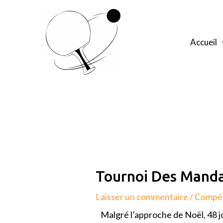
Aller
au
contenu
Accueil
Navigation
de
l’article
Tournoi Des Manda
Laisser un commentaire
/
Compét
Malgré l’approche de Noël, 48 j