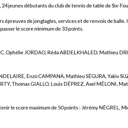
24 jeunes débutants du club de tennis de table de Six-Fou
s épreuves de jonglagles, services et de renvois de balle. I
épasser le score minimum de 33 points.
C, Ophélie JORDAO, Réda ABDELKHALED, Mathieu DR
ANDELAIRE, Enzo CAMPANA, Mathieu SÉGURA, Yakiv SU
ERTY, Thomas GIALLO, Louis DÉPREZ, Axel MÉLONI, Mathi
obtenir le score maximum de 50 points : Jérémy NÉGREL, 