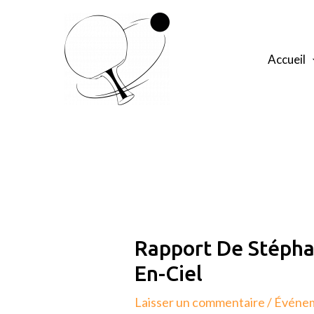
Aller
au
contenu
Accueil
Navigation
de
l’article
Rapport De Stépha
En-Ciel
Laisser un commentaire
/
Événe