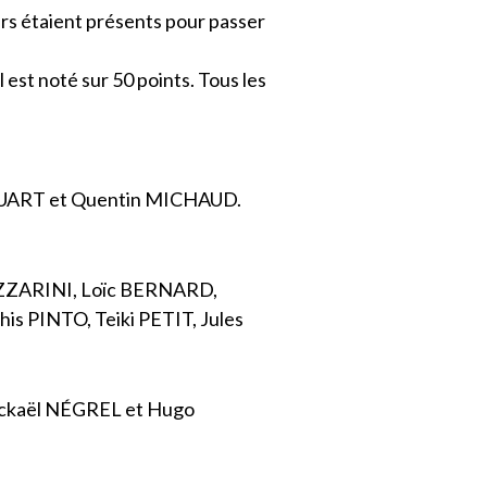
rs étaient présents pour passer
l est noté sur 50 points. Tous les
UART et Quentin MICHAUD.
ZZARINI, Loïc BERNARD,
s PINTO, Teiki PETIT, Jules
Mickaël NÉGREL et Hugo