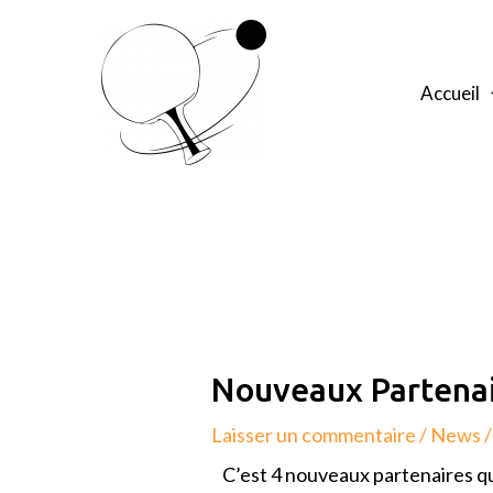
Aller
au
contenu
Accueil
Navigation
de
l’article
Nouveaux Partena
Laisser un commentaire
/
News
/
C’est 4 nouveaux partenaires qu