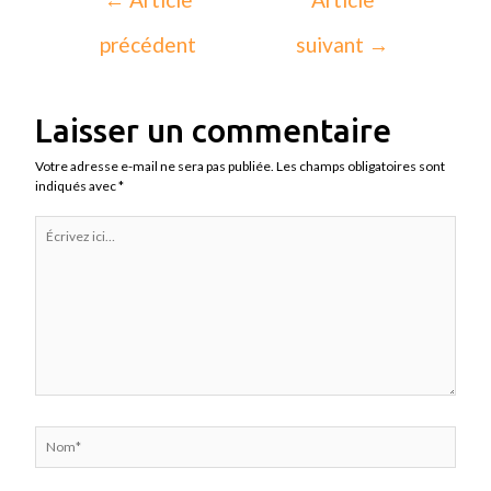
précédent
suivant
→
Laisser un commentaire
Votre adresse e-mail ne sera pas publiée.
Les champs obligatoires sont
indiqués avec
*
Écrivez
ici…
Nom*