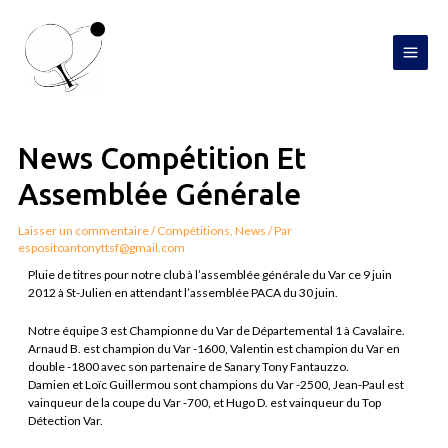
Aller
MAI
au
contenu
MEN
Navigation
de
l’article
News Compétition Et
Assemblée Générale
Laisser un commentaire
/
Compétitions
,
News
/ Par
espositoantonyttsf@gmail.com
Pluie de titres pour notre club à l’assemblée générale du Var ce 9 juin
2012 à St-Julien en attendant l’assemblée PACA du 30 juin.
Notre équipe 3 est Championne du Var de Départemental 1 à Cavalaire.
Arnaud B. est champion du Var -1600, Valentin est champion du Var en
double -1800 avec son partenaire de Sanary Tony Fantauzzo.
Damien et Loïc Guillermou sont champions du Var -2500, Jean-Paul est
vainqueur de la coupe du Var -700, et Hugo D. est vainqueur du Top
Détection Var.