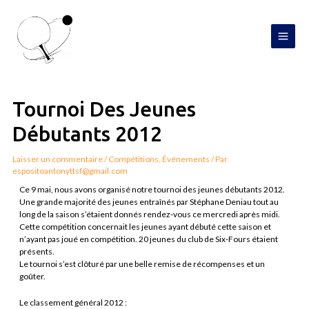
Aller
MAI
au
contenu
MEN
Navigation
de
l’article
Tournoi Des Jeunes
Débutants 2012
Laisser un commentaire
/
Compétitions
,
Événements
/ Par
espositoantonyttsf@gmail.com
Ce 9 mai, nous avons organisé notre tournoi des jeunes débutants 2012.
Une grande majorité des jeunes entraînés par Stéphane Deniau tout au
long de la saison s’étaient donnés rendez-vous ce mercredi après midi.
Cette compétition concernait les jeunes ayant débuté cette saison et
n’ayant pas joué en compétition. 20 jeunes du club de Six-Fours étaient
présents.
Le tournoi s’est clôturé par une belle remise de récompenses et un
goûter.
Le classement général 2012 :