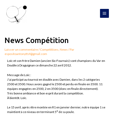
Aller
MAI
au
contenu
MEN
Navigation
de
l’article
News Compétition
Laisser un commentaire
/
Compétitions
,
News
/ Par
espositoantonyttsf@gmail.com
Loïc et son frère Damien (ancien Six-Fournais) sont champions du Var en
Double à Draguignan ce dimanche 22 avril 2012.
Message de Loïc :
J’ai participé au tournoi en double avec Damien, dans les 2 catégories
2500 et 3500. Nous avons gagné le 2500 et perdu en finale en 3500. 11
équipes engagées en 2500, 2 en 3500 (donc en finale directement).
Très bonne ambiance et bon esprit durant la compétition.
À bientôt. Loïc.
Le 15 avril, après être montée en R1 en janvier dernier, notre équipe 1 se
e
maintient à ce niveau en terminant 5
de sa poule.