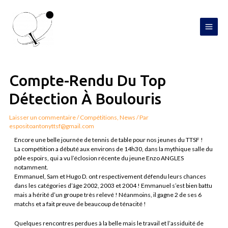
Aller
MAI
au
contenu
MEN
Navigation
de
l’article
Compte-Rendu Du Top
Détection À Boulouris
Laisser un commentaire
/
Compétitions
,
News
/ Par
espositoantonyttsf@gmail.com
Encore une belle journée de tennis de table pour nos jeunes du TTSF !
La compétition a débuté aux environs de 14h30, dans la mythique salle du
pôle espoirs, qui a vu l’éclosion récente du jeune Enzo ANGLES
notamment.
Emmanuel, Sam et Hugo D. ont respectivement défendu leurs chances
dans les catégories d’âge 2002, 2003 et 2004 ! Emmanuel s’est bien battu
mais a hérité d’un groupe très relevé ! Néanmoins, il gagne 2 de ses 6
matchs et a fait preuve de beaucoup de ténacité !
Quelques rencontres perdues à la belle mais le travail et l’assiduité de