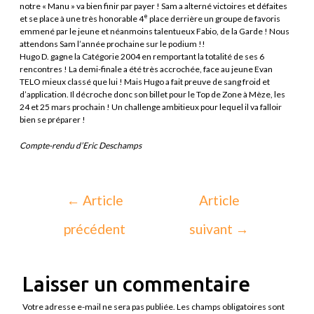
notre « Manu » va bien finir par payer ! Sam a alterné victoires et défaites
e
et se place à une très honorable 4
place derrière un groupe de favoris
emmené par le jeune et néanmoins talentueux Fabio, de la Garde ! Nous
attendons Sam l’année prochaine sur le podium !!
Hugo D. gagne la Catégorie 2004 en remportant la totalité de ses 6
rencontres ! La demi-finale a été très accrochée, face au jeune Evan
TELO mieux classé que lui ! Mais Hugo a fait preuve de sang froid et
d’application. Il décroche donc son billet pour le Top de Zone à Mèze, les
24 et 25 mars prochain ! Un challenge ambitieux pour lequel il va falloir
bien se préparer !
Compte-rendu d’Eric Deschamps
←
Article
Article
précédent
suivant
→
Laisser un commentaire
Votre adresse e-mail ne sera pas publiée.
Les champs obligatoires sont