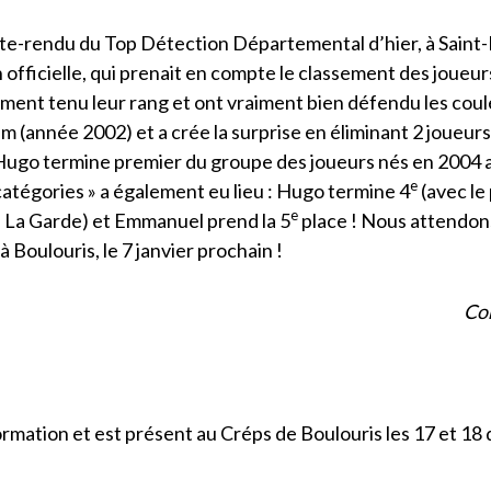
-rendu du Top Détection Départemental d’hier, à Saint-R
officielle, qui prenait en compte le classement des joueurs 
lamment tenu leur rang et ont vraiment bien défendu les co
 (année 2002) et a crée la surprise en éliminant 2 joueurs
». Hugo termine premier du groupe des joueurs nés en 2004 
e
catégories » a également eu lieu : Hugo termine 4
(avec le
e
e La Garde) et Emmanuel prend la 5
place ! Nous attendon
 Boulouris, le 7 janvier prochain !
Co
rmation et est présent au Créps de Boulouris les 17 et 1