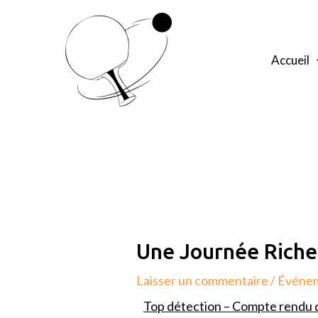
Aller
au
contenu
Accueil
Navigation
de
l’article
Une Journée Riche
Laisser un commentaire
/
Événe
Top détection – Compte rendu 