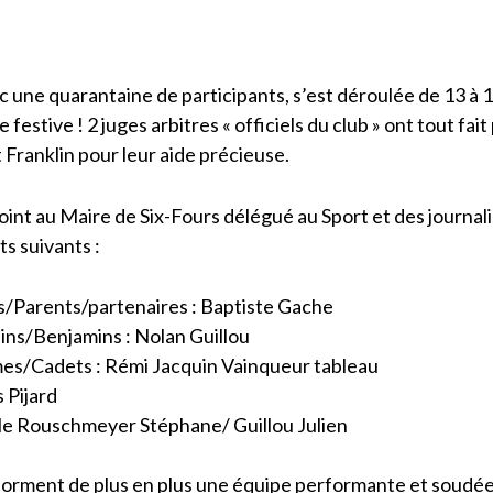
 une quarantaine de participants, s’est déroulée de 13 à
estive ! 2 juges arbitres « officiels du club » ont tout fait
t Franklin pour leur aide précieuse.
joint au Maire de Six-Fours délégué au Sport et des journali
ts suivants :
s/Parents/partenaires : Baptiste Gache
ins/Benjamins : Nolan Guillou
es/Cadets : Rémi Jacquin Vainqueur tableau
 Pijard
e Rouschmeyer Stéphane/ Guillou Julien
 forment de plus en plus une équipe performante et soudé