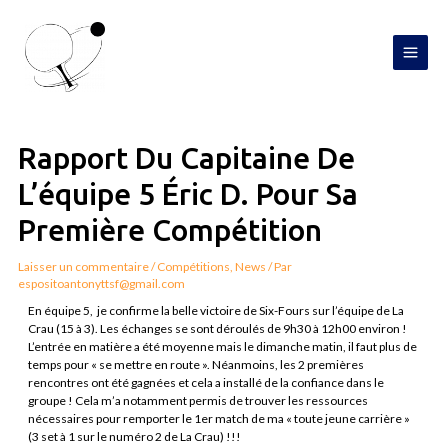
Aller
MAI
au
contenu
MEN
Navigation
de
l’article
Rapport Du Capitaine De
L’équipe 5 Éric D. Pour Sa
Première Compétition
Laisser un commentaire
/
Compétitions
,
News
/ Par
espositoantonyttsf@gmail.com
En équipe 5, je confirme la belle victoire de Six-Fours sur l’équipe de La
Crau (15 à 3). Les échanges se sont déroulés de 9h30 à 12h00 environ !
L’entrée en matière a été moyenne mais le dimanche matin, il faut plus de
temps pour « se mettre en route ». Néanmoins, les 2 premières
rencontres ont été gagnées et cela a installé de la confiance dans le
groupe ! Cela m’a notamment permis de trouver les ressources
nécessaires pour remporter le 1er match de ma « toute jeune carrière »
(3 set à 1 sur le numéro 2 de La Crau) !!!