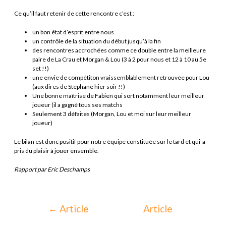
Ce qu’il faut retenir de cette rencontre c’est :
un bon état d’esprit entre nous
un contrôle de la situation du début jusqu’à la fin
des rencontres accrochées comme ce double entre la meilleure
paire de La Crau et Morgan & Lou (3 à 2 pour nous et 12 à 10 au 5e
set !!)
une envie de compétiton vraissemblablement retrouvée pour Lou
(aux dires de Stéphane hier soir !!)
Une bonne maîtrise de Fabien qui sort notamment leur meilleur
joueur (il a gagné tous ses matchs
Seulement 3 défaites (Morgan, Lou et moi sur leur meilleur
joueur)
Le bilan est donc positif pour notre équipe constituée sur le tard et qui a
pris du plaisir à jouer ensemble.
Rapport par Eric Deschamps
←
Article
Article