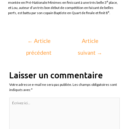
e
montée en Pré-Nationale Minimes en finissant à une très belle 3
place,
et Lou, auteur d’un très bon début de compétition en faisant de belles
e
perfs, est battu par son copain Baptiste en Quart de finale et finit 8
.
←
Article
Article
précédent
suivant
→
Laisser un commentaire
Votre adresse e-mail ne sera pas publiée.
Les champs obligatoires sont
indiqués avec
*
Écrivez
ici…