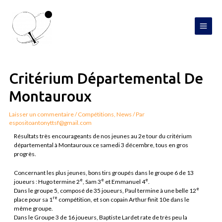
Aller
MAI
au
contenu
MEN
Navigation
de
l’article
Critérium Départemental De
Montauroux
Laisser un commentaire
/
Compétitions
,
News
/ Par
espositoantonyttsf@gmail.com
Résultats très encourageants de nos jeunes au 2e tour du critérium
départemental à Montauroux ce samedi 3 décembre, tous en gros
progrès.
Concernant les plus jeunes, bons tirs groupés dans le groupe 6 de 13
e
e
e
joueurs : Hugo termine 2
, Sam 3
et Emmanuel 4
.
e
Dans le groupe 5, composé de 35 joueurs, Paul termine à une belle 12
re
place pour sa 1
compétition, et son copain Arthur finit 10e dans le
même groupe.
Dans le Groupe 3 de 16 joueurs, Baptiste Lardet rate de très peu la